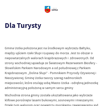
Dla Turysty
Gmina Ustka położona jest na środkowym wybrzeżu Bałtyku,
między ujściem rzeki Słupi i Łupawy do morza. Jest to obszar o
niepowtarzalnych walorach krajobrazowych i zdrowotnych. Od
strony wschodniej sąsiaduje ze Światowym Rezerwatem Biosfery -
Słowińskim Parkiem Narodowym a od południowej z Parkiem
Krajobrazowym „Dolina Słupi” - Pomnikiem Przyrody Ożywionej i
Nieożywionej. Gminę Ustka tworzy szereg nadmorskich
miejscowości, które otulają sobą Miasto Ustka - odrębną jednostkę
administracyjną położoną w samym sercu gminy
Wschodnia strona gminy została ukształtowana jako wybrzeże
klifowe porośnięte lasami bukowymi, sosnowymi i mieszanymi.
Dzięki tym walorom oraz powietrzu morskiemu zawierającemu jod