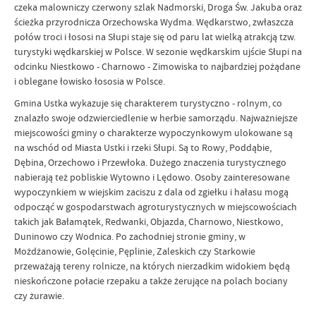
czeka malowniczy czerwony szlak Nadmorski, Droga Św. Jakuba oraz
ścieżka przyrodnicza Orzechowska Wydma. Wędkarstwo, zwłaszcza
połów troci i łososi na Słupi staje się od paru lat wielką atrakcją tzw.
turystyki wędkarskiej w Polsce. W sezonie wędkarskim ujście Słupi na
odcinku Niestkowo - Charnowo - Zimowiska to najbardziej pożądane
i oblegane łowisko łososia w Polsce.
Gmina Ustka wykazuje się charakterem turystyczno - rolnym, co
znalazło swoje odzwierciedlenie w herbie samorządu. Najważniejsze
miejscowości gminy o charakterze wypoczynkowym ulokowane są
na wschód od Miasta Ustki i rzeki Słupi. Są to Rowy, Poddąbie,
Dębina, Orzechowo i Przewłoka. Dużego znaczenia turystycznego
nabierają też pobliskie Wytowno i Lędowo. Osoby zainteresowane
wypoczynkiem w wiejskim zaciszu z dala od zgiełku i hałasu mogą
odpocząć w gospodarstwach agroturystycznych w miejscowościach
takich jak Bałamątek, Redwanki, Objazda, Charnowo, Niestkowo,
Duninowo czy Wodnica. Po zachodniej stronie gminy, w
Możdżanowie, Golęcinie, Pęplinie, Zaleskich czy Starkowie
przeważają tereny rolnicze, na których nierzadkim widokiem będą
nieskończone połacie rzepaku a także żerujące na polach bociany
czy żurawie.