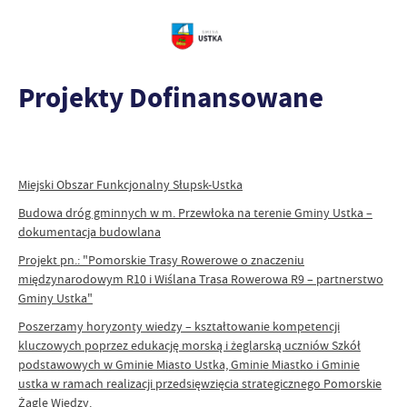
Projekty Dofinansowane
Miejski Obszar Funkcjonalny Słupsk-Ustka
Budowa dróg gminnych w m. Przewłoka na terenie Gminy Ustka –
dokumentacja budowlana
Projekt pn.: "Pomorskie Trasy Rowerowe o znaczeniu
międzynarodowym R10 i Wiślana Trasa Rowerowa R9 – partnerstwo
Gminy Ustka"
Poszerzamy horyzonty wiedzy – kształtowanie kompetencji
kluczowych poprzez edukację morską i żeglarską uczniów Szkół
podstawowych w Gminie Miasto Ustka, Gminie Miastko i Gminie
ustka w ramach realizacji przedsięwzięcia strategicznego Pomorskie
Żagle Wiedzy.