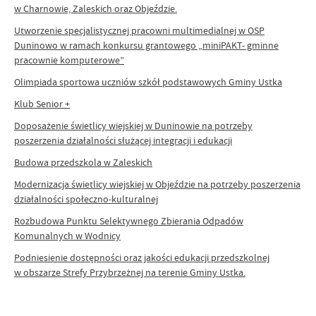
w Charnowie, Zaleskich oraz Objeździe.
Utworzenie specjalistycznej pracowni multimedialnej w OSP
Duninowo w ramach konkursu grantowego „miniPAKT- gminne
pracownie komputerowe”
Olimpiada sportowa uczniów szkół podstawowych Gminy Ustka
Klub Senior +
Doposażenie świetlicy wiejskiej w Duninowie na potrzeby
poszerzenia działalności służącej integracji i edukacji
Budowa przedszkola w Zaleskich
Modernizacja świetlicy wiejskiej w Objeździe na potrzeby poszerzenia
działalności społeczno-kulturalnej
Rozbudowa Punktu Selektywnego Zbierania Odpadów
Komunalnych w Wodnicy
Podniesienie dostępności oraz jakości edukacji przedszkolnej
w obszarze Strefy Przybrzeżnej na terenie Gminy Ustka.