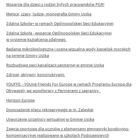
Wsparcie dla dzieci z rodzin byłych pracowników PGR!
Miejsce, czasy, ludzie- monografia Gminy Ustka
Zdalna Szkoła+ w ramach Ogólnopolskiej Sieci Edukacyjnej
Zdalna Szkoła - wsparcie Ogólnopolskiej Sieci Edukacyjnej
w systemie kształcenia zdalnego.
Badania mikrobiologiczne i ocena wizualna wody kąpielisk morskich
na terenie Gminy Ustka
Rozbudowa sieci kanalizacji sanitarnej w gminie Ustka
Zdrowi, aktywni, konstruktywni.
YOUFFE: - YOUng Friends For Europe w ramach Programu Europa dla
Obywateli, we współpracy z Partnerami z zagranicy.
Horizon Europe
Doposażenie placu rekreacyjnego w m. Zaleskie
Utworzenie strzelnicy wirtualnej w Gminie Ustka
Zajęcia sportowe dla uczniów z elementami gimnastyki korekcyjno-
kompensacyjnej realizowane w szkołach Podstawowych