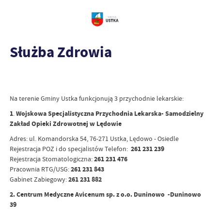
Służba Zdrowia
Na terenie Gminy Ustka funkcjonują 3 przychodnie lekarskie:
1
.
Wojskowa Specjalistyczna Przychodnia Lekarska- Samodzielny
Zakład Opieki Zdrowotnej w Lędowie
Adres: ul. Komandorska 54, 76-271 Ustka, Lędowo - Osiedle
Rejestracja POZ i do specjalistów Telefon:
261 231 239
Rejestracja Stomatologiczna:
261 231 476
Pracownia RTG/USG:
261 231 843
Gabinet Zabiegowy:
261 231 882
2. Centrum Medyczne Avicenum sp. z o.o. Duninowo -Duninowo
39