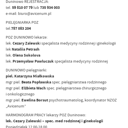
Duninowo REJESTRACJA:
tel.
59 810 07 79
lub
735 934 003
e-mail: biuro@avicenum.pl
PIELĘGNIARKA POZ
tel.
787 083 204
POZ DUNINOWO lekarze:
lek.
Cezary Zalewsk
i specjalista medycyny rodzinnej i ginekologii
lek
Nataliia Petrash
lek.
Olena Sokolova
lek.
Przemysław Pawluczuk
specjalista medycyny rodzinnej
DUNINOWO pielęgniarki:
piel. Katarzyna Miałkowska
mgr piel.
Beata Popławska
spec. pielęgniarstwa rodzinnego
mgr piel.
Elżbieta Wach
spec. pielęgniarstwa chirurgicznego
i onkologicznego
mgr piel.
Ewelina Borsut
psychotraumatolog, koordynator NZOZ
„Avicenum”
HARMONOGRAM PRACY lekarzy POZ Duninowo:
lek. Cezary Zalewski – spec. med rodzinnej i ginekologii
Poniedziałek 12.00-18.00,