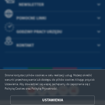
NEWSLETTER
POMOCNE LINKI
GODZINY PRACY URZĘDU
KONTAKT
Strona korzysta z plików cookies w celu realizacji usług. Możesz określić
Odwiedzin: 714527
warunki przechowywania lub dostępu do plików cookies klikając przycisk
Ustawienia. Aby dowiedzieć się więcej zachęcamy do zapoznania się z
Polityką Cookies oraz Polityką Prywatności.
ZAPISZ WYBRANE
USTAWIENIA
ODRZUĆ WSZYSTKIE