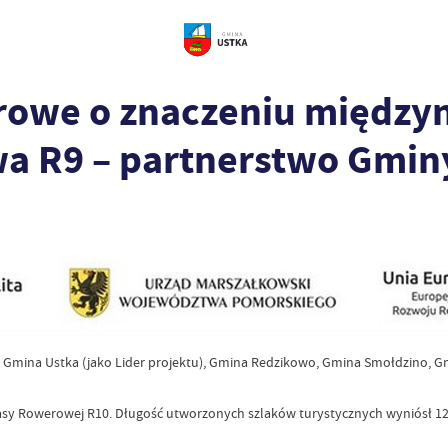
rowe o znaczeniu między
a R9 – partnerstwo Gmin
zą: Gmina Ustka (jako Lider projektu), Gmina Redzikowo, Gmina Smołdzino, 
y Rowerowej R10. Długość utworzonych szlaków turystycznych wyniósł 120,