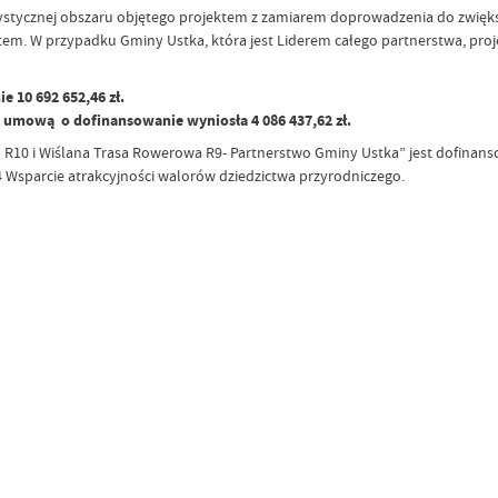
urystycznej obszaru objętego projektem z zamiarem doprowadzenia do zwiększ
em. W przypadku Gminy Ustka, która jest Liderem całego partnerstwa, proje
e 10 692 652,46 zł.
z umową o dofinansowanie wyniosła 4 086 437,62 zł.
R10 i Wiślana Trasa Rowerowa R9- Partnerstwo Gminy Ustka” jest dofina
 Wsparcie atrakcyjności walorów dziedzictwa przyrodniczego.