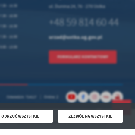
7:30 - 15:30
ul. Dunina 24, 76 - 270 Ustka
7.30 - 16.00
+48 59 814 60 44
7:30 - 15:30
urzad@ustka.ug.gov.pl
7.30 - 15.00
9.00 - 13.00
FORMULARZ KONTAKTOWY
Odwiedzin: 714117
Online: 2
ODRZUĆ WSZYSTKIE
ZEZWÓL NA WSZYSTKIE
Powered by
2ClickPortal® - Portale nowej generacji
rmonogram wywozu odpadów na 2026 rok już dostępny!!!
DO GÓRY