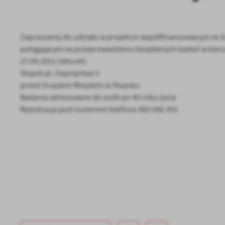
Zapraszamy do udziału w projekcie współfinansowanym ze ś
polegającym na przeprowadzeniu bezpłatnych badań w kierun
27.09.2022 (wtorek)
Słupsk pl. Zwycięstwa 3
przed Urzędem Miejskim w Słupsku
Badania adresowane do osób po 40 roku życia
U
Rejestracja pod numerem telefonu 883 066 355
Sz
ws
N
Ni
um
Pl
Wi
Tw