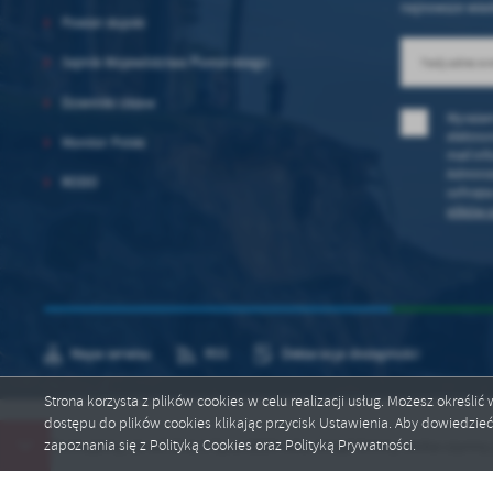
najnowsze wiad
Powiat słupski
Sejmik Województwa Pomorskiego
Dzienniki Ustaw
Wyrażam
elektron
Monitor Polski
mail in
Adminis
RODO
cofnięt
plików c
Mapa serwisu
RSS
Deklaracja dostępności
Strona korzysta z plików cookies w celu realizacji usług. Możesz określi
dostępu do plików cookies klikając przycisk Ustawienia. Aby dowiedzie
Copyright by ustka.ug.gov.pl
zapoznania się z Polityką Cookies oraz Polityką Prywatności.
Informujemy, że od dnia 1 lipca 2024 roku Urząd Gminy Ustka czynny jest 