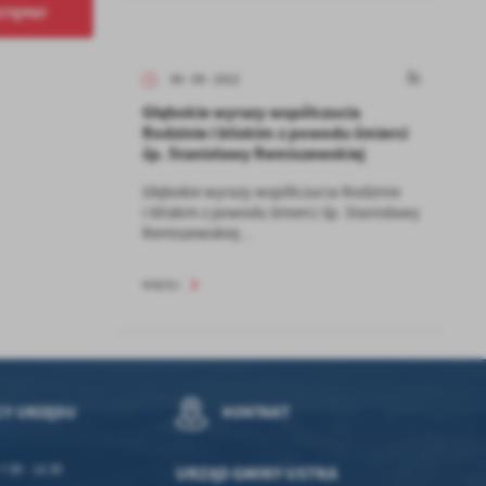
STĘPNY
z
06 - 09 - 2022
Głębokie wyrazy współczucia
ci
Rodzinie i bliskim z powodu śmierci
śp. Stanisławy Remiszewskiej
Głębokie wyrazy współczucia Rodzinie
i bliskim z powodu śmierci śp. Stanisławy
Remiszewskiej...
WIĘCEJ
.
a
CY URZĘDU
KONTAKT
w
7:30 - 15:30
URZĄD GMINY USTKA