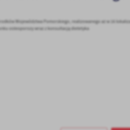
rodków Województwa Pomorskiego, realizowanego aż w 16 lokaliza
ku osteoporozy wraz z konsultacją dietetyka
stawienia
anujemy Twoją prywatność. Możesz zmienić ustawienia cookies lub zaakceptować je
zystkie. W dowolnym momencie możesz dokonać zmiany swoich ustawień.
iezbędne
ezbędne pliki cookies służą do prawidłowego funkcjonowania strony internetowej i
ożliwiają Ci komfortowe korzystanie z oferowanych przez nas usług.
iki cookies odpowiadają na podejmowane przez Ciebie działania w celu m.in. dostosowani
ęcej
oich ustawień preferencji prywatności, logowania czy wypełniania formularzy. Dzięki pli