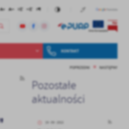
KONTAKT
POPRZEDNI
NASTĘPNY
Pozostałe
aktualności
"
19 - 09 - 2022