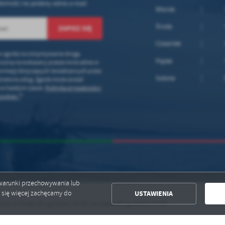
omości na podany adres e-mail
Wtorek
Środa
Czwartek
 zgodę na otrzymywanie drogą
Piątek
iczną na wskazany przeze mnie adres e-
formacji dotyczących świadczonych przez
Sobota
tratora usług. Zgoda może zostać
a w każdym czasie.
Polityka prywatności i
ookies *
*
ć warunki przechowywania lub
USTAWIENIA
ć się więcej zachęcamy do
w środy do godziny 16:00 i w piątki do godziny 15:00.
Ha