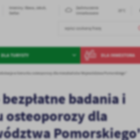
Imieniny: Sława, Jakub,
Zachmurzenie
25°C
Stefan
Umiarkowane
DLA TURYSTY
DLA INWESTORA
a i edukacja w kierunku osteoporozy dla mieszkańców Województwa Pomorskiego"
- bezpłatne badania i
 osteoporozy dla
wództwa Pomorskiego