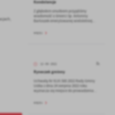
Kondolencje
Z głębokim smutkiem przyjęliśmy
wiadomość o śmierci śp. Antoniny
cjach,
Bartoszek emerytowanej wieloletniej...
WIĘCEJ
12 - 09 - 2022
Ryneczek gminny
Uchwałą Nr XLIII.560.2022 Rady Gminy
Ustka z dnia 24 sierpnia 2022 roku
wyznacza się miejsce do prowadzenia...
WIĘCEJ
a
kom