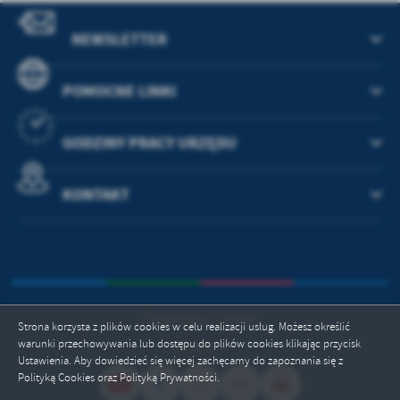
NEWSLETTER
POMOCNE LINKI
GODZINY PRACY URZĘDU
KONTAKT
Odwiedzin: 714002
Strona korzysta z plików cookies w celu realizacji usług. Możesz określić
warunki przechowywania lub dostępu do plików cookies klikając przycisk
Online: 4
Ustawienia. Aby dowiedzieć się więcej zachęcamy do zapoznania się z
Polityką Cookies oraz Polityką Prywatności.