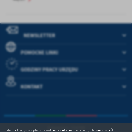
NEWSLETTER
POMOCNE LINKI
GODZINY PRACY URZĘDU
KONTAKT
Odwiedzin: 714789
Strona korzysta z plików cookies w celu realizacji usług. Możesz określić