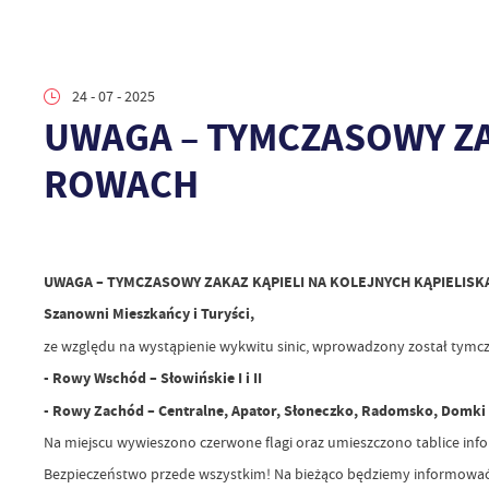
24 - 07 - 2025
UWAGA – TYMCZASOWY ZA
ROWACH
UWAGA – TYMCZASOWY ZAKAZ KĄPIELI NA KOLEJNYCH KĄPIELIS
Szanowni Mieszkańcy i Turyści,
ze względu na wystąpienie wykwitu sinic, wprowadzony został tymcza
- Rowy Wschód – Słowińskie I i II
- Rowy Zachód – Centralne, Apator, Słoneczko, Radomsko, Domki
Na miejscu wywieszono czerwone flagi oraz umieszczono tablice infor
Bezpieczeństwo przede wszystkim! Na bieżąco będziemy informować